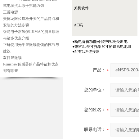
试电源抗工频干扰能力强
关机软件
三菱电源
美德龙限位螺栓开关的产品特点和
安装的方法步骤
AC码
饭岛电子溶氧仪IIJIMA的测量原理
与诸多优点介绍
●断电备份功能可保护PC免受断电
正确使用光学显微镜物镜的技巧与
●兼容3.5英寸托架尺寸的镍氢电池组
建议
●配有12V连接器
双目显微镜
Renishaw传感器的产品特征和优点
产品：
都有哪些
您的单位：
您的姓名：
联系电话：