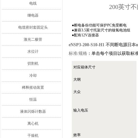
电线
200英寸
继电器
●断电备份功能可保护PC免受断电
电缆密封套固定头
●兼容3.5英寸托架尺寸的镍氢电池组
●配有12V连接器
激光二极管
eNSP3-200-S10-H1 不间断电源日本ni
水位计
标准/规格
：单击每个项目以获取标准
切割机
对应箱体尺寸
冷却
大纲
稀释摇动装置
大众
恒温
输入电压
液体闪烁计数器
离心机
效率
干燥机