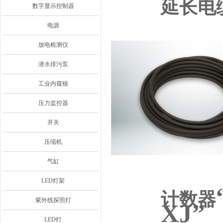
延长电
数字显示控制器
电源
放电检测仪
潜水排污泵
工业内窥镜
压力监控器
开关
压缩机
气缸
LED灯架
计数器
紫外线探照灯
XJ”
LED灯