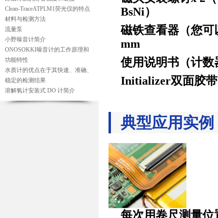
Clean-TraceATPLM1荧光仪的特点
BsNi）
材料与检测方法
磁铁查看器（您可以目视
流量泵
小野噪音计简介
mm
ONOSOKKI噪音计的工作原理和
使用说明书（计数
功能特性
水质计的优点在于其快速、准确、
Initializer双面胶
稳定的检测结果
溶解氧计安装式 DO 计简介
典型应用实例
每次用卷尺测量位