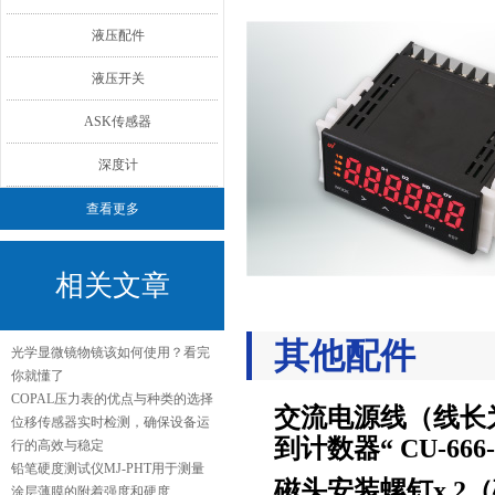
液压配件
液压开关
ASK传感器
深度计
查看更多
相关文章
其他配件
光学显微镜物镜该如何使用？看完
你就懂了
COPAL压力表的优点与种类的选择
交流电源线（线长
位移传感器实时检测，确保设备运
到计数器“ CU-666-
行的高效与稳定
铅笔硬度测试仪MJ-PHT用于测量
磁头安装螺钉x 2（磁检
涂层薄膜的附着强度和硬度