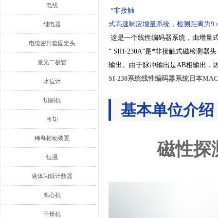
电线
*非接触
式高速响应增量系统
，检测距离为9 
继电器
这是一个线性编码器系统，由增量
电缆密封套固定头
“ SIH-230A”是*非接触式磁检
激光二极管
输出。
由于脉冲输出是AB相输出，
SI-230系统线性编码器系统日本MA
水位计
切割机
基本单位介绍
冷却
稀释摇动装置
磁性探
恒温
液体闪烁计数器
离心机
干燥机