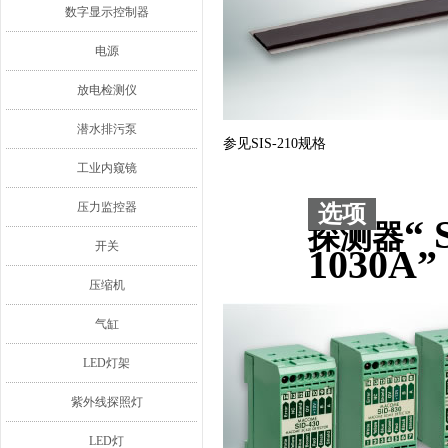
数字显示控制器
电源
放电检测仪
潜水排污泵
参见SIS-210规格
工业内窥镜
压力监控器
选项
“ 
探测器
开关
1030A”
压缩机
气缸
LED灯架
紫外线探照灯
LED灯