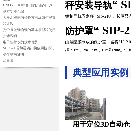
“ S
秤安装导轨
ONOSOKKI噪音计的产品特点和
基本功能介绍
铝制导轨固定秤“ SIS-210”。
长度只
大菱水准器的检验方法及如何安置
和计数
“ SIP-
防护罩
光学显微镜物镜的基本原理和使用
步骤说明
由聚酯膜制成的保护盖，当将SIS-21
电子折射仪的技术优势
SHOWA昭和震动计的使用技巧与
择：1m，2m，5m，10m和20m
操作指南说明
流量泵
典型应用实例
用于定位3D自动