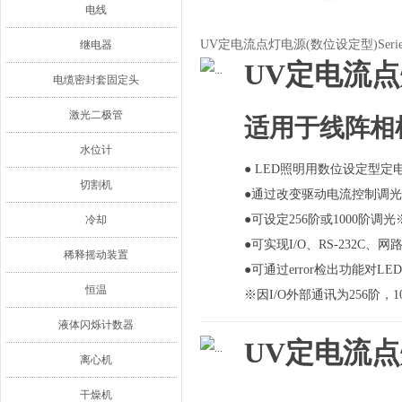
电线
UV定电流点灯电源(数位设定型)Seri
继电器
UV定电流点灯
电缆密封套固定头
激光二极管
适用于线阵相
水位计
● LED照明用数位设定型定
切割机
●通过改变驱动电流控制调光
●可设定256阶或1000阶调光
冷却
●可实现I/O、RS-232C
稀释摇动装置
●可通过error检出功能对
恒温
※因I/O外部通讯为256阶，
液体闪烁计数器
UV定电流点灯
离心机
干燥机