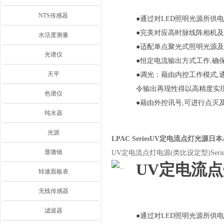
NTS传感器
●通过对LED照明光源所供
●完美对应高时脉线阵相机及
水活度测量
●适配单点聚光式照明光源
光谱仪
●恒定电流输出方式工作,确
天平
●调光：藉由内控工作模式,通
令输出再现性得以高精度实
色谱仪
●藉由外控讯号,可进行点灭
纯水器
光源
LPAC SeriesUV定电流点灯光源日本
显微镜
UV定电流点灯电源(类比设定型)Seri
UV定电流点灯
转速面板表
无线传感器
滤波器
●通过对LED照明光源所供