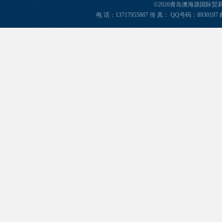
©2026青岛澳海源国际
电 话：13717955887 传 真： QQ号码：8930197