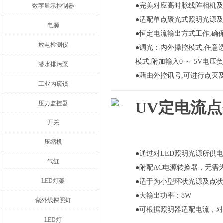
●完美对应高时脉线阵相机及
数字显示控制器
●适配单点聚光式照明光源
电源
●恒定电流输出方式工作,确
放电检测仪
●调光：内外操控模式,任意选
模式,附加输入0 ～ 5V电压
潜水排污泵
●藉由外控讯号,可进行点灭
工业内窥镜
UV定电流点灯
压力监控器
开关
压缩机
●通过对LED照明光源所供
气缸
●附配AC电源转换器，无需
LED灯架
●适于为小型环状光源及点
●大输出功率：8W
紫外线探照灯
●可根据照明器适配电流，
LED灯