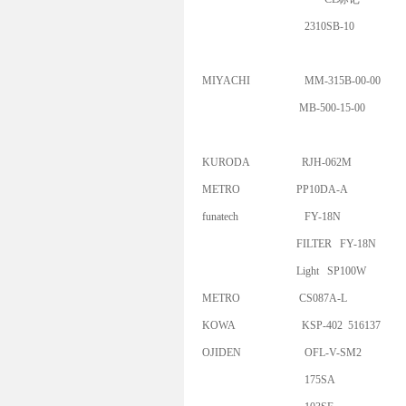
2310SB-10
MIYACHI
MM-315B-00-00
MB-500-15-00
KURODA
RJH-062M
METRO
PP10DA-A
funatech
FY-18N
FILTER FY-18N
Light SP100W
METRO
CS087A-L
KOWA
KSP-402 516137
OJIDEN
OFL-V-SM2
175SA