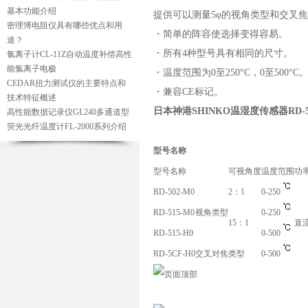
基本功能介绍
提供可以测量5φ的视角类型和交叉
密理博电阻仪具有哪些优点和用
・简单的阵容使选择变得容易。
途？
・所有4种型号具有相同的尺寸。
氯离子计CL-11Z自动温度补偿高性
能氯离子电极
・温度范围为0至250°C，0至500°C
CEDAR扭力测试仪的主要特点和
・兼容CE标记。
技术特征概述
日本神港SHINKO温湿度传感器RD-50
高性能数据记录仪GL240多通道型
荧光光纤温度计FL-2000系列介绍
型号名称
型号名称
可视角度
温度范围
功
RD-502-M0
2：1
0-250
RD-515-M0
视角类型
0-250
15：1
直流
RD-515-H0
0-500
RD-5CF-H0
交叉对焦类型
0-500