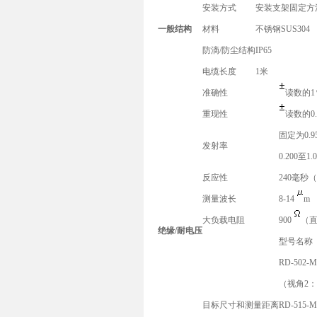
安装方式
安装支架固定方
一般结构
材料
不锈钢SUS304
防滴/防尘结构
IP65
电缆长度
1米
准确性
读数的1
重现性
读数的0
固定为0.95
发射率
0.200至
反应性
240毫秒
测量波长
8-14
m
大负载电阻
900
（直
绝缘/耐电压
型号名称
RD-502-M
（视角2：
目标尺寸和测量距离
RD-515-