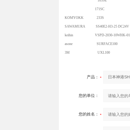
103SE
171SC
KOMYOKK
233S
SAWAMURA
SS40E2-H3-25 DC24V
keihin
VSPD-2030-10WHK-01
asone
SURFACE100
3M
UXL100
产品：
您的单位：
您的姓名：