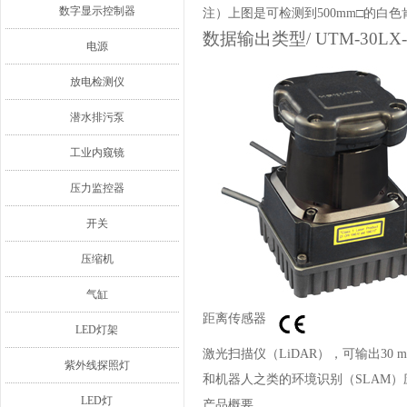
数字显示控制器
注）上图是可检测到500mm□的白
数据输出类型/ UTM-30LX
电源
放电检测仪
潜水排污泵
工业内窥镜
压力监控器
开关
压缩机
气缸
距离传感器
LED灯架
激光扫描仪（LiDAR），可输出30
紫外线探照灯
和机器人之类的环境识别（SLAM
LED灯
产品概要