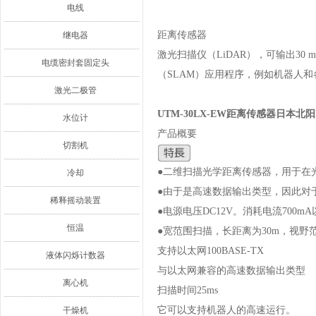
电线
距离传感器
继电器
激光扫描仪（LiDAR），可输出30
电缆密封套固定头
（SLAM）应用程序，例如机器人和
激光二极管
UTM-30LX-EW距离传感器日本北阳
水位计
产品概要
切割机
●二维扫描光学距离传感器，用于在
冷却
●由于是高速数据输出类型，因此对
稀释摇动装置
●电源电压DC12V。消耗电流700m
恒温
●宽范围扫描，长距离为30m，视野范
支持以太网100BASE-TX
液体闪烁计数器
与以太网兼容的高速数据输出类型
离心机
扫描时间25ms
它可以支持机器人的高速运行。
干燥机