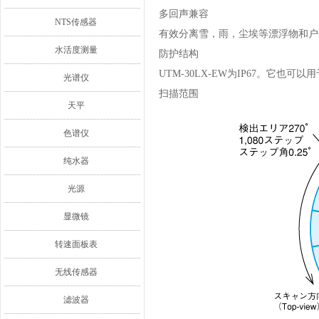
多回声兼容
NTS传感器
有效分离雪，雨，尘埃等漂浮物和户
水活度测量
防护结构
UTM-30LX-EW为IP67。它也
光谱仪
扫描范围
天平
色谱仪
纯水器
光源
显微镜
转速面板表
无线传感器
滤波器