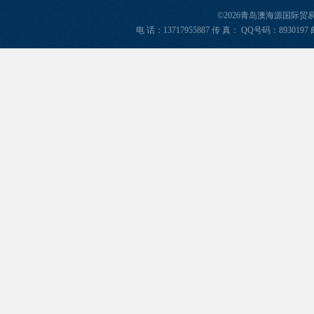
©2026青岛澳海源国际
电 话：13717955887 传 真： QQ号码：8930197