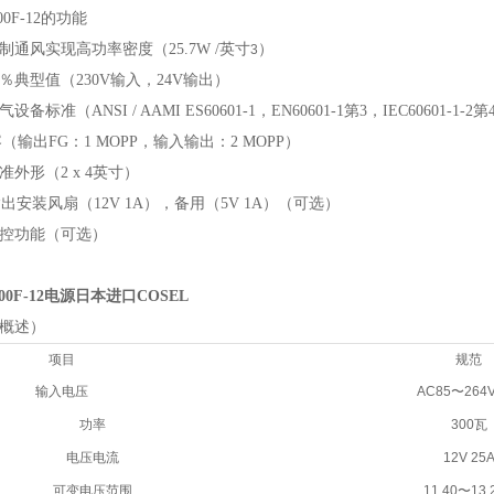
00F-12的功能
制通风实现高功率密度（25.7W /英寸
）
3
3％典型值（230V输入，24V输出）
设备标准（ANSI / AAMI ES60601-1，EN60601-1第3，IEC60601-1-
容（输出FG：1 MOPP，输入输出：2 MOPP）
准外形（2 x 4英寸）
输出安装风扇（12V 1A），备用（5V 1A）（可选）
控功能（可选）
00F-12电源日本进口COSEL
概述）
项目
规范
输入电压
AC85〜264
功率
300瓦
电压电流
12V 25
可变电压范围
11.40〜13.