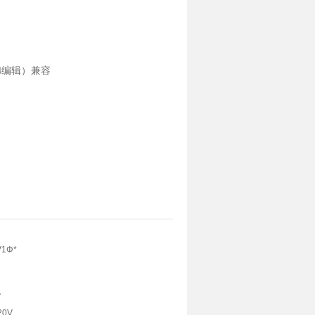
2第4编辑）兼容
V1Φ*
A
20V