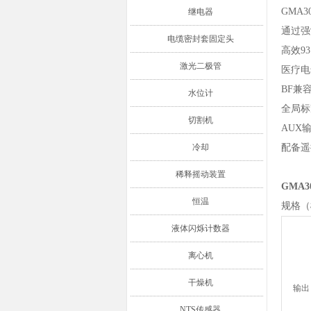
GMA3
继电器
通过强
电缆密封套固定头
高效9
激光二极管
医疗电气
BF兼
水位计
全局标
切割机
AUX
冷却
配备遥
稀释摇动装置
GMA3
恒温
规格（
液体闪烁计数器
离心机
干燥机
输出
NTS传感器