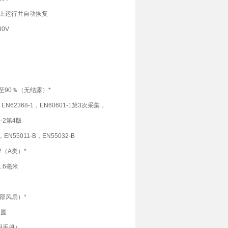
以上运行并自动恢复
80V
0至90％（无结露）*
UL，EN62368-1，EN60601-1第3次采集，
1-2第4版
，EN55011-B，EN55032-B
-2（A类）*
01.6毫米
部风扇）*
日圆
明手册）