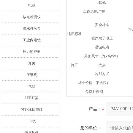
其他
电源
工作温度/湿度
放电检测仪
安全标准
潜水排污泵
符
适用标准
噪声端子电压
工业内窥镜
谐波电流
压力监控器
外形尺寸（宽x高x深）
开关
施工
大众
冷却方式
压缩机
标准价格（不含税）
气缸
免费补偿期
LED灯架
产品：
紫外线探照灯
LED灯
您的单位：
液压配件