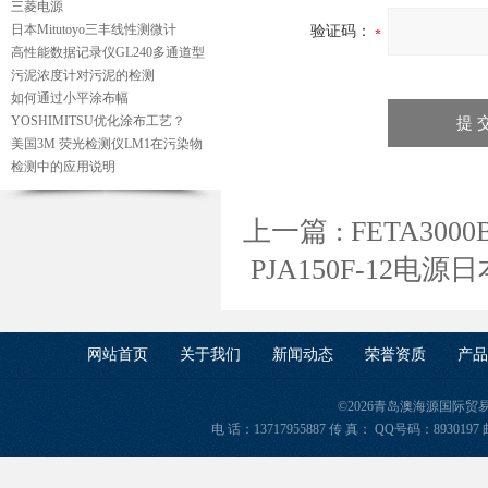
三菱电源
日本Mitutoyo三丰线性测微计
验证码：
高性能数据记录仪GL240多通道型
污泥浓度计对污泥的检测
如何通过小平涂布幅
YOSHIMITSU优化涂布工艺？
美国3M 荧光检测仪LM1在污染物
检测中的应用说明
上一篇 :
FETA300
PJA150F-12电源
网站首页
关于我们
新闻动态
荣誉资质
产品
©2026青岛澳海源国际
电 话：13717955887 传 真： QQ号码：8930197