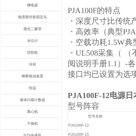
继电器
PJA100F的特点
电缆密封套固定头
・深度尺寸比传统产
激光二极管
・高效率（典型PJA1
・空载功耗1.5W典
水位计
・UL508采集（ （
切割机
阅说明手册1.1）-
冷却
接口均已设置为选项（
稀释摇动装置
恒温
PJA100F-12电源
液体闪烁计数器
型号阵容
离心机
型号名称
干燥机
PJA100F-12
PJA100F-15
NTS传感器