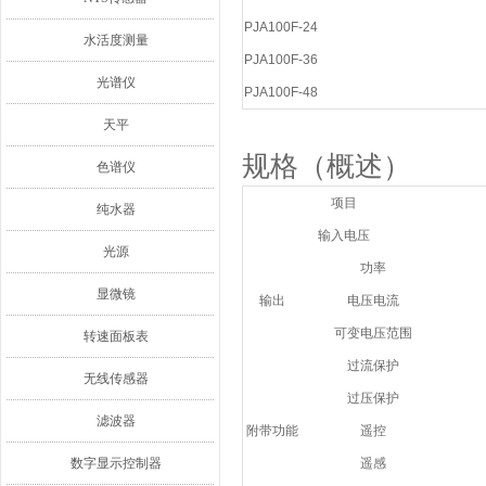
PJA100F-24
水活度测量
PJA100F-36
光谱仪
PJA100F-48
天平
规格（概述）
色谱仪
项目
纯水器
输入电压
光源
功率
显微镜
输出
电压电流
可变电压范围
转速面板表
过流保护
无线传感器
过压保护
滤波器
附带功能
遥控
数字显示控制器
遥感