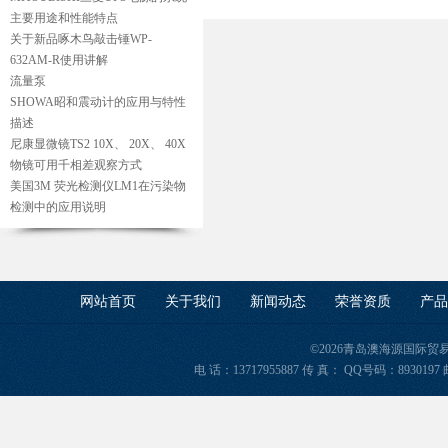
主要用途和性能特点
关于新品啄木鸟敲击锤WP-
632AM-R使用讲解
流量泵
SHOWA昭和震动计的应用与特性
描述
尼康显微镜TS2 10X、 20X、 40X
物镜可用千相差观察方式
美国3M 荧光检测仪LM1在污染物
检测中的应用说明
网站首页
关于我们
新闻动态
荣誉资质
产品
©2026青岛澳海源国际
电 话：13717955887 传 真： QQ号码：8930197