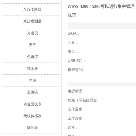
iVMS-4200 / 5200可以进行集中管理
NTS传感器
规范
水活度测量
光谱仪
SATA：
容量：
天平
串口：
色谱仪
USB接口：
纯水器
报警进/出：
光源
电源供应：
显微镜
功耗（不包括硬盘）：
转速面板表
工作温度：
无线传感器
工作湿度：
尺寸：
滤波器