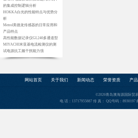
的集成控制逻辑分析
HOKKA白光的性能特点与优势分
析
Metrol美德龙传感器的日常应用和
产品特点
高性能数据记录仪GL240多通道型
MIYACHI米亚基电流检测仪的测
试电源抗工频干扰能力强
网站首页
关于我们
新闻动态
荣誉资质
产品
©2026青岛澳海源国际
电 话：13717955887 传 真： QQ号码：8930197