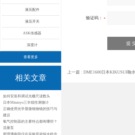
液压配件
验证码：
液压开关
ASK传感器
深度计
查看更多
上一篇 :
DME1600日本KIKUSUI鞠
相关文章
如何安装和调试光栅尺读数头
日本Mitutoyo三丰线性测微计
正确使用光学显微镜物镜的技巧与
建议
氧气控制器的主要特点都有哪些？
流量泵
密理博电阻仪在实验室超纯水机中