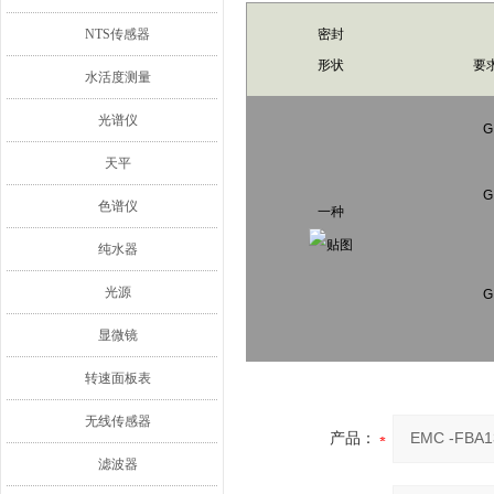
NTS传感器
密封
形状
要
水活度测量
光谱仪
G
天平
G
色谱仪
一种
纯水器
光源
G
显微镜
转速面板表
无线传感器
产品：
滤波器