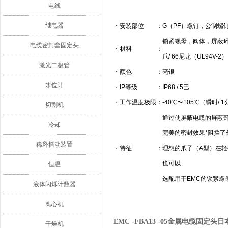
电线
继电器
・
安装部位
：
G（PF）螺钉，公制螺
锁紧螺母，阀体，屏蔽环
电缆密封套固定头
・
材料
：
爪/ 66尼龙（UL94V-
激光二极管
・
颜色
：
亮银
水位计
・
IP等级
：
IP68 / 5巴
・
工作温度极限
：
-40℃〜105℃（瞬时/ 
切割机
通过使屏蔽电缆的屏蔽
冷却
完美的密封效果*阻挡
稀释摇动装置
・
特征
：
理想的爪子（A型）在
也可以
恒温
选配用于EMC的锁紧螺母
液体闪烁计数器
离心机
EMC -FBA13 -05金属电缆固定头日
干燥机