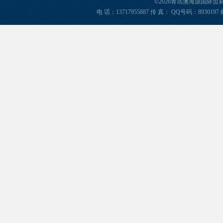
©2026青岛澳海源国际
电 话：13717955887 传 真： QQ号码：8930197