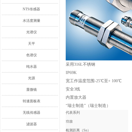
NTS传感器
水活度测量
光谱仪
天平
色谱仪
采用316L不锈钢
纯水器
IP69K
光源
宽工作温度范围-25℃至+ 100℃
安全3线
显微镜
内置放大器
转速面板表
“瑞士制造”（瑞士制造）
无线传感器
代表系列
功放
滤波器
检测距离（Sn）