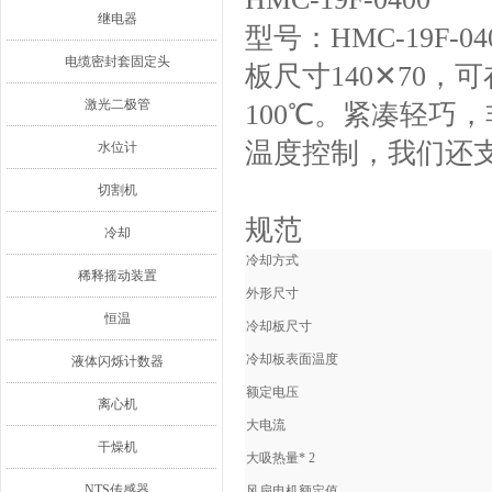
继电器
型号：HMC-19F-04
电缆密封套固定头
板尺寸140✕70，
激光二极管
100℃。紧凑轻巧
温度控制，我们还
水位计
切割机
规范
冷却
冷却方式
稀释摇动装置
外形尺寸
恒温
冷却板尺寸
冷却板表面温度
液体闪烁计数器
额定电压
离心机
大电流
干燥机
大吸热量* 2
NTS传感器
风扇电机额定值