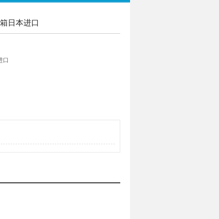
温水箱日本进口
进口
5 mm。它还消耗4A电流，并且可以与多个15A
在40 mm的低水位下孵育也是可能的。
以有效地利用自己的时间。
关，还具有独立的过热保护装置，