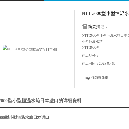
NTT-2000型小型恒
简要描述：
NTT-2000型小型恒温水箱日本
小型恒温水箱
NTT-2000型
产品型号：
NTT-2000
产品时间：2025-05-19
小型紧凑型水浴锅
打印当前页
特征
小尺寸，宽度为200，深度为32
电源并排使用。
-2000型小型恒温水箱日本进口的详细资料：
搅拌是轻柔的搅拌，波纹较小。
配备自动启动/停止功能。您可
它具有自我诊断功能和浮子开
-2000型小型恒温水箱日本进口