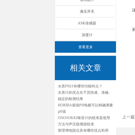
液压开关
ASK传感器
深度计
查看更多
相关文章
水质PH计有哪些功能特点？
水质计的优点在于其快速、准确、
稳定的检测结果
HORIBA倔场PH电极可以精确测量
pH值
上一篇
ONOSOKKI噪音计的校准器使用
方法与声压级溯源校准
密理博电阻仪具有哪些优点和用