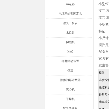
小型恒
继电器
NTT-2
电缆密封套固定头
NTT-2
激光二极管
小型紧
特征
水位计
小尺寸
切割机
搅拌是
冷却
配备自
它具有
稀释摇动装置
发生警
恒温
模型
液体闪烁计数器
温度控
温控精
离心机
外形尺
干燥机
功率输
NTS传感器