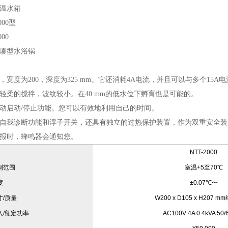
温水箱
000型
000
凑型水浴锅
，宽度为200，深度为325 mm。它还消耗4A电流，并且可以与多个15A
轻柔的搅拌，波纹较小。在40 mm的低水位下孵育也是可能的。
动启动/停止功能。您可以有效地利用自己的时间。
自我诊断功能和浮子开关，还具有独立的过热保护装置，作为双重安全装
报时，蜂鸣器会通知您。
NTT-2000
制范围
室温+5至70℃
度
±0.07℃〜
寸/质量
W200 x D105 x H207 m
入/额定功率
AC100V 4A 0.4kVA 50