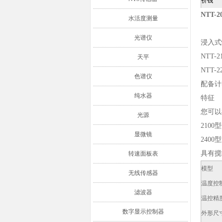
价钱
NTT
水活度测量
光谱仪
浸入式
NTT-2
天平
NTT-2
色谱仪
配备计
纯水器
特征
您可以
光源
210
显微镜
240
具有搅
转速面板表
模型
无线传感器
温度控
滤波器
温控精
数字显示控制器
外形尺