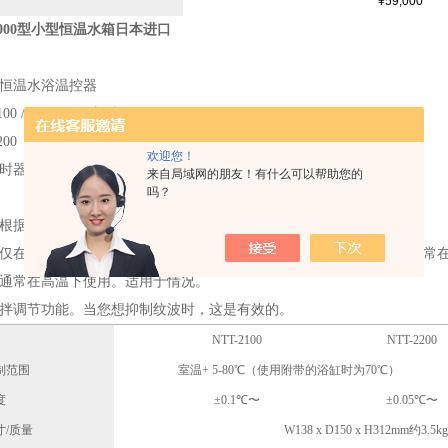
¥59,000
-2000型小型恒温水箱日本进口
恒温水浴温控器
100 / 2200/2400类型
200
欢迎您！
时器功能和搅拌调节功能
来自局域网的朋友！有什么可以帮助您的
吗？
根据预期用途选择型号。
0型仅在水箱中使用，并且有许多实验将多个单元排列在一起； 2200型通
0型通常在高温下使用。适用于情况。
拌调节功能。当您想抑制纹波时，这是有效的。
NTT-2100
NTT-2200
制范围
室温+ 5-80℃（使用附带的浴缸时为70℃）
度
±0.1℃〜
±0.05℃〜
寸/质量
W138 x D150 x H312mm约3.5kg