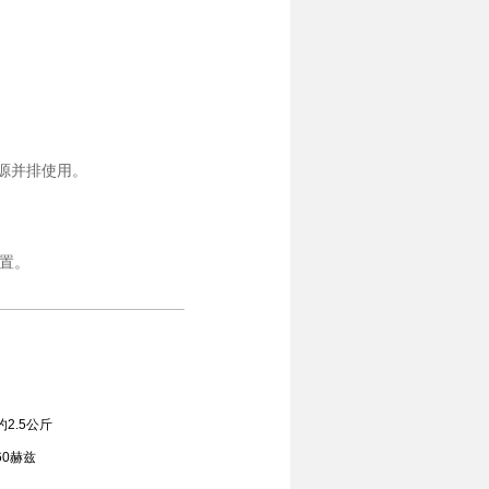
电源并排使用。
置。
m约2.5公斤
/60赫兹