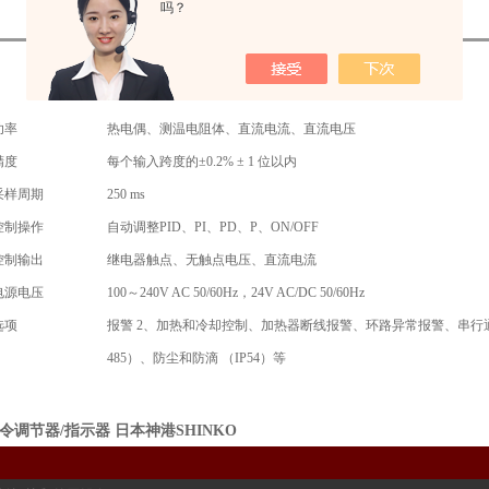
吗？
功率
热电偶、测温电阻体、直流电流、直流电压
精度
每个输入跨度的±0.2% ± 1 位以内
采样周期
250 ms
控制操作
自动调整PID、PI、PD、P、ON/OFF
控制输出
继电器触点、无触点电压、直流电流
电源电压
100～240V AC 50/60Hz，24V AC/DC 50/60Hz
选项
报警 2、加热和冷却控制、加热器断线报警、环路异常报警、串行通信
485）、防尘和防滴 （IP54）等
令调节器/指示器 日本神港SHINKO