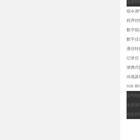
温度控
指令调
程序控
数字指
数字仪
通信转
记录仪
便携式
传感器
SSR 
信号转
水质管
综合环