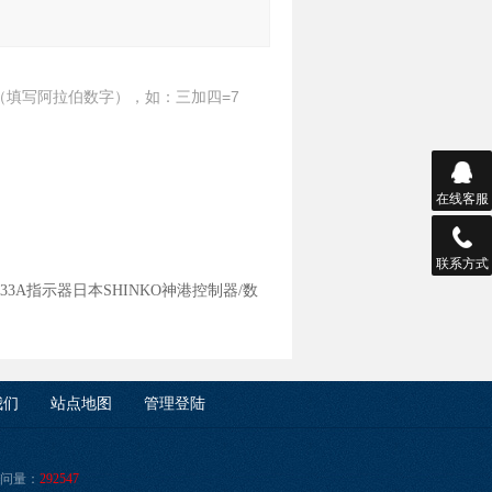
（填写阿拉伯数字），如：三加四=7
在线客服
联系方式
L-33A指示器日本SHINKO神港控制器/数
我们
站点地图
管理登陆
问量：
292547