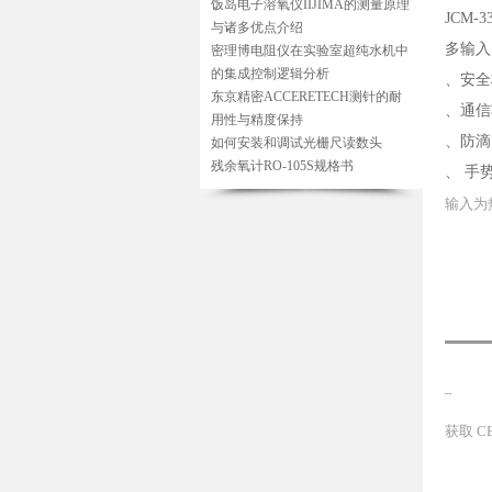
饭岛电子溶氧仪IIJIMA的测量原理
JCM-
与诸多优点介绍
多输入
密理博电阻仪在实验室超纯水机中
的集成控制逻辑分析
、安全
东京精密ACCERETECH测针的耐
、通信
用性与精度保持
、防滴
如何安装和调试光栅尺读数头
残余氧计RO-105S规格书
、 手
输入为
符合安全标准
获取 C