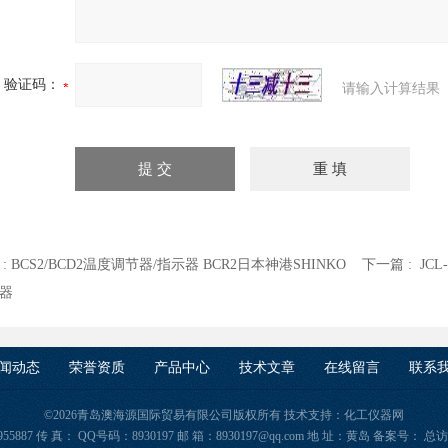
验证码：
请输入计算结果
 :
BCS2/BCD2温度调节器/指示器 BCR2日本神港SHINKO
下一篇 :
JC
器
闻动态
荣誉资质
产品中心
技术文章
在线留言
联系
©2026青岛澳海源国际贸易有限公司版权所有 技术支持：
化工仪器网
955887 传 真： QQ号码：8930197 邮 箱：8930197@qq.com 地 址：黄岛
备案号：
总访