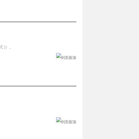
式 ]）。