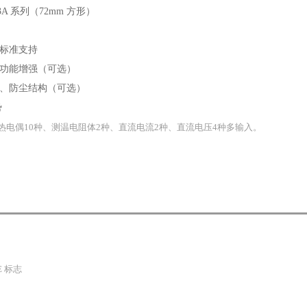
33A 系列（72mm 方形）
标准支持
功能增强（可选）
、防尘结构（可选）
势
热电偶10种、测温电阻体2种、直流电流2种、直流电压4种多输入。
E 标志