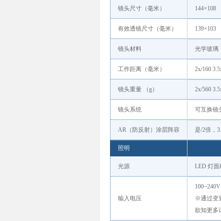
镜头尺寸（毫米）
144×108
有效透镜尺寸（毫米）
139×103
镜头材料
光学玻璃
工作距离（毫米）
2x/160 3.5
镜头重量 （g）
2x/560 3.5
镜头系统
可互换镜
AR（防反射）涂层阵容
是/2倍，3
照明
光源
LED 灯
100~240
输入电压
※通过变更
欲知更多