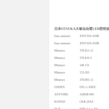
日本OTSUKA大塚自由臂LED照明
Easy-measure
XINT10A-010R
Easy-measure
XINT10A-010B
Mitutoyo
378-811-15
Mitutoyo
378-810-3
Mitutoyo
148-151
Mitutoyo
153-203
Mitutoyo
378-801-12
OJIDEN
OFL-1-SM2C
ANYWIRE
A40SB-04U
KONSEI
CKR-20AS