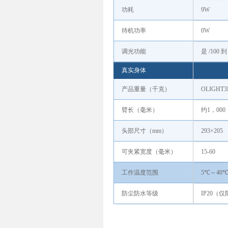
功耗
9W
待机功率
0W
调光功能
是 /100 到
真实身体
产品重量（千克）
OLIGHT3L
臂长（毫米）
约1，0
头部尺寸（mm）
293×205
可夹紧宽度（毫米）
15-60
工作温度范围
5℃～40
防尘防水等级
IP20（