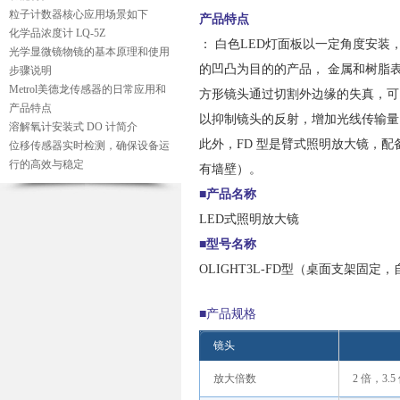
粒子计数器核心应用场景如下
产品特点
化学品浓度计 LQ-5Z
： 白色LED灯面板以一定角度安装
光学显微镜物镜的基本原理和使用
的凹凸为目的的产品， 金属和树脂表面
步骤说明
Metrol美德龙传感器的日常应用和
方形镜头通过切割外边缘的失真，可
产品特点
以抑制镜头的反射，增加光线传输量
溶解氧计安装式 DO 计简介
此外，FD 型是臂式照明放大镜，
位移传感器实时检测，确保设备运
行的高效与稳定
有墙壁）。
■产品名称
LED式照明放大镜
■型号名称
OLIGHT3L-FD型（桌面支架固定
■产品规格
镜头
放大倍数
2 倍，3.5