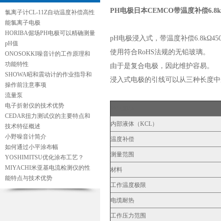
PH电极日本CEMCO带温度补偿6.8kΩ
氯离子计CL-11Z自动温度补偿高性
能氯离子电极
HORIBA倔场PH电极可以精确测量
pH电极浸入式，带温度补偿6.8kΩ45
pH值
使用符合RoHS法规的无铅玻璃。
ONOSOKKI噪音计的工作原理和
功能特性
由于是复合电极，因此维护容易。
SHOWA昭和震动计的作业指导和
浸入式电极的引线可以从三种长度中
操作前注意事项
流量泵
电子折射仪的技术优势
产品规格
CEDAR扭力测试仪的主要特点和
内部液体（KCL）
技术特征概述
小野噪音计简介
温度补偿
如何通过小平涂布幅
测量范围
YOSHIMITSU优化涂布工艺？
MIYACHI米亚基电流检测仪的性
材料
能特点与技术优势
工作温度极限
电缆耐热
工作压力范围