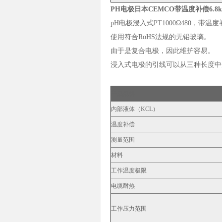
PH电极日本CEMCO带温度补偿6.8kΩ
pH电极浸入式PT1000Ω480，带温
使用符合RoHS法规的无铅玻璃。
由于是复合电极，因此维护容易。
浸入式电极的引线可以从三种长度中
产品规格
内部液体（KCL）
温度补偿
测量范围
材料
工作温度极限
电缆耐热
工作压力范围