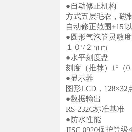
●自动修正机构
方式五层毛衣，磁
自动修正范围±15'
●圆形气泡管灵敏度
１０′/２ｍｍ
●水平刻度盘
刻度（推荐）1°（0.
●显示器
图形LCD，128×3
●数据输出
RS-232C标准基准
●防水性能
JISC 0920保护