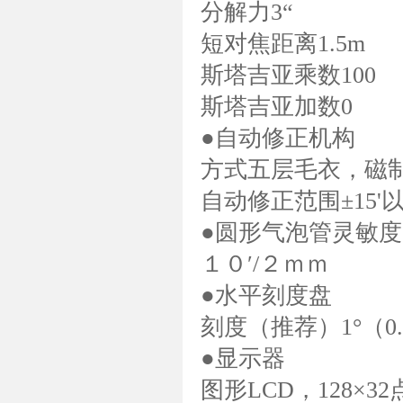
分解力3“
短对焦距离1.5m
斯塔吉亚乘数100
斯塔吉亚加数0
●自动修正机构
方式五层毛衣，磁
自动修正范围±15'
●圆形气泡管灵敏度
１０′/２ｍｍ
●水平刻度盘
刻度（推荐）1°（0.
●显示器
图形LCD，128×3