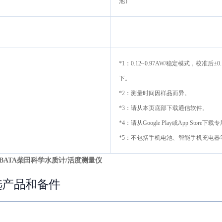
池）
*1：0.12~0.97AW/稳定模式，校准
下。
*2：测量时间因样品而异。
*3：请从本页底部下载通信软件。
*4：请从Google Play或App Store
*5：不包括手机电池、智能手机充电器
IBATA柴田科学水质计/活度测量仪
选产品和备件