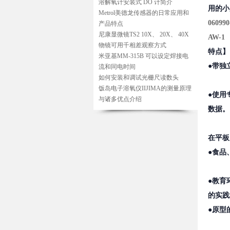
溶解氧计安装式 DO 计简介
用的小尺
Metrol美德龙传感器的日常应用和
060990
产品特点
尼康显微镜TS2 10X、 20X、 40X
AW-1
物镜可用千相差观察方式
特点】
米亚基MM-315B 可以设定焊接电
●带独
流和同电时间
如何安装和调试光栅尺读数头
饭岛电子溶氧仪IIJIMA的测量原理
●使用
与诸多优点介绍
数据。
在平板
●食品
●教育
的实践
●原型