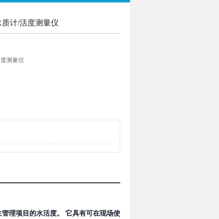
水质计/活度测量仪
活度测量仪
种紧凑型测量装置，可以在短时间内测量重要的
有可在现场使用的小尺寸，合理的价格和“测量
生管理项目的水活度。 它具有可在现场使