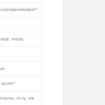
※4
通过蓝牙连接的专用应用程序
、环境温度、环境湿度）
分钟
※5
B）端口供电
（不包括突起）/约270g（含电