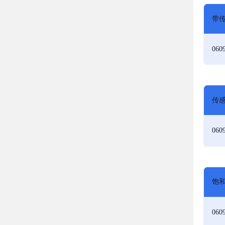
带
060
传感
060
饱和
060