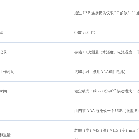
※3
通过 USB 连接提供仅限 PC 的软件
率
0.001瓦/0.1°C
记录
存储 10 次测量（水活度、电池温度
工作时间
约60小时（使用AAA碱性电池）
※2
时间
稳定模式：约5~30分钟
快速模式：6
由四节 AAA 电池或一个 USB（微型 
约80（宽）×45（深）×115（高）mm
和重量