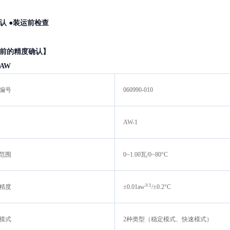
认 ●装运前检查
前的精度确认】
AW
编号
060990-010
AW-1
范围
0~1.00瓦/0~80°C
※1
精度
±0.01aw
/±0.2°C
模式
2种类型（稳定模式、快速模式）