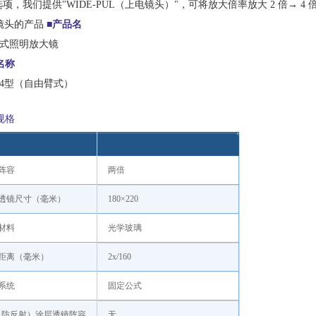
选项，我们提供"WIDE-PUL（上电镜头）"，可将放大倍率放大 2 倍→ 4 
镜头的产品
■产品名
式照明放大镜
名称
E-4型（自由臂式）
规格
阵容
两倍
透镜尺寸（毫米）
180×220
材料
光学玻璃
距离（毫米）
2x/160
系统
固定公式
（防反射）涂层透镜阵容
无