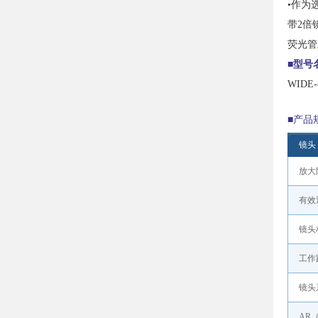
•作为
带2倍
荧光管
■型号
WID
■产品
镜头
放大
有效
镜头
工作
镜头
AR