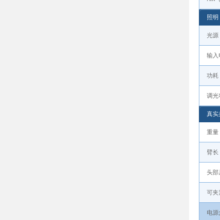
照明
光源
输入
功耗
调光
真实
重量
臂长
头部
可夹
电源