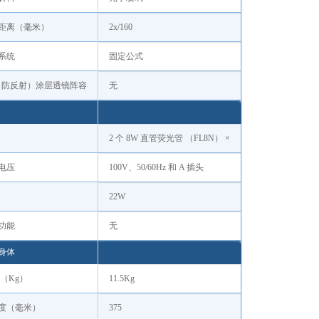
距离（毫米）
2x/160
系统
固定公式
（防反射）涂层透镜阵容
无
2 个 8W 直管荧光管 （FL8N） ×
电压
100V、50/60Hz 和 A 插头
22W
功能
无
身体
 （Kg）
11.5Kg
度（毫米）
375