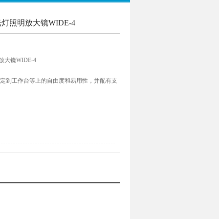
光灯照明放大镜WIDE-4
大镜WIDE-4
有固定到工作台等上的自由度和易用性，并配有支
，允许自由臂使用，同时具有长条形效果。
个 8W 直管荧光管，以确保有足够的照度进行
边缘的失真部分，可用于长时间工作。