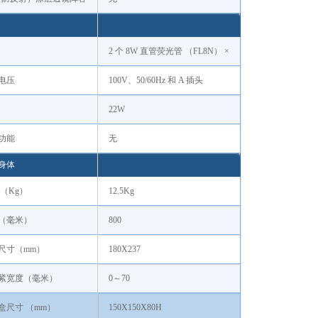
2 个 8W 直管荧光管 （FL8N） ×
电压
100V、50/60Hz 和 A 插头
22W
功能
无
身体
 （Kg）
12.5Kg
（毫米）
800
尺寸（mm）
180X237
紧宽度（毫米）
0～70
盒尺寸 （mm）
150X150X80H