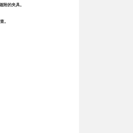
柱随附的夹具。
检查。