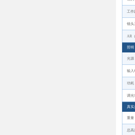
工作
镜头
AR
照明
光源
输入
功耗
调光
真实
重量
总高