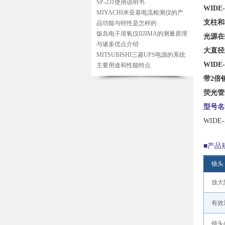
SP-231使用说明书
WID
MIYACHI米亚基电流检测仪的产
支柱和
品功能与特性是怎样的
饭岛电子溶氧仪IIJIMA的测量原理
光源在
与诸多优点介绍
大直径
MITSUBISHI三菱UPS电源的系统
WID
主要用途和性能特点
带2倍
荧光管
型号名
WID
■产品
镜头
放大
有效
镜头