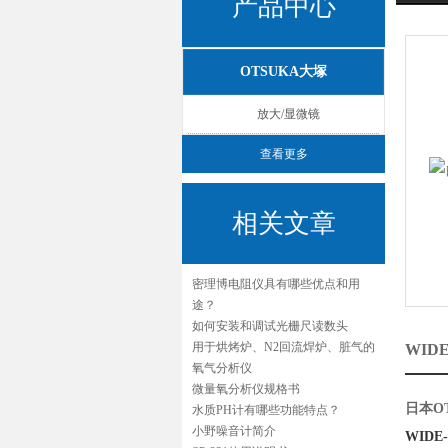
产品中心
OTSUKA大塚
放大/显微镜
查看更多
相关文章
密理博电阻仪具有哪些优点和用
途？
如何安装和调试光栅尺读数头
用于烘烤炉、N2回流焊炉、脏气的
WID
氧气分析仪
微量氧分析仪规格书
日本O
水质PH计有哪些功能特点？
小野噪音计简介
WIDE-