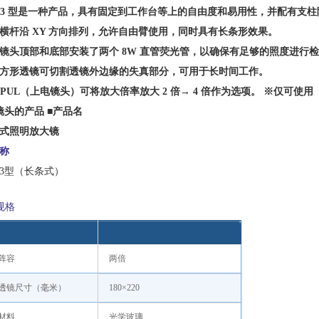
E-3 型是一种产品，具有固定到工作台等上的自由度和易用性，并配有支
横杆沿 XY 方向排列，允许自由臂使用，同时具有长条形效果。
镜头顶部和底部安装了两个 8W 直管荧光管，以确保有足够的照度进行
方形透镜可切割透镜外边缘的失真部分，可用于长时间工作。
E-PUL（上电镜头）可将放大倍率放大 2 倍→ 4 倍作为选项。 ※仅可使用
镜头的产品
■产品名
式照明放大镜
称
E-3型（长条式）
规格
阵容
两倍
透镜尺寸（毫米）
180×220
材料
光学玻璃