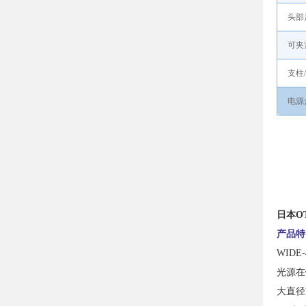
头部
可夹
支柱
电源
日本O
产品特
WID
光源在
大直径