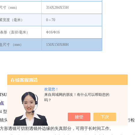
尺寸（mm）
314X284X55H
紧宽度（毫米）
0～70
/条形（直径/毫米）
Φ16/Φ16
盒尺寸 （mm）
150X150X80H
欢迎您！
来自局域网的朋友！有什么可以帮助您的
TSUKA/大塚荧光灯照明放大镜WIDE-4
吗？
点
E-4 型是臂式照明放大镜，用于夹紧固定在工作台上。
镜头顶部和底部安装了两个 8W 直管荧光管，以确保有足够的照度进行
方形透镜可切割透镜外边缘的失真部分，可用于长时间工作。