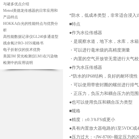
与诸多优点介绍
Metrol美德龙传感器的日常应用和
*防水，低成本类型，非常适合浸入
产品特点
HOKKA白光的性能特点与优势分
■特点
析
●作为水位传感器
高性能数据记录仪GL240多通道型
・是观察水道，地下水，水库，水箱
残余氧计RO-105S规格书
电子折射仪的技术优势
・可以进行毫米级的高精度测量
美国3M 荧光检测仪LM1在污染物
・内置的空气开放管无需进行大气校
检测中的应用说明
●作为水压传感器
-*防水的IP68结构，良好的耐环境性
・可以使用带密封圈的螺丝进行排气
・正压力，负压力和耦合压力的范围
●也可以使用负压和耦合压力类型
■规格
●精度：±0.3％FS或更小
●具有内置放大器电路的1至5VDC或4
●压力过大：<JW-8700>额定压力的2